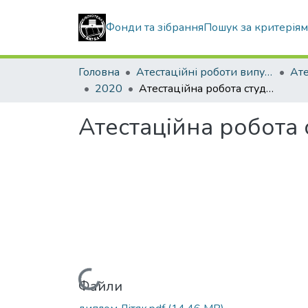
Фонди та зібрання
Пошук за критерія
Головна
Атестаційні роботи випускників
2020
Атестаційна робота студента Літяк Кирила Вадимовича
Атестаційна робота
Вантажиться...
Файли