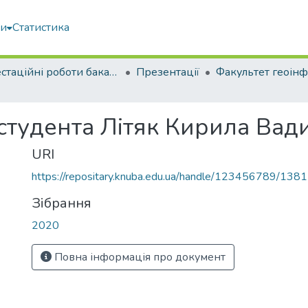
ми
Статистика
Атестаційні роботи бакалаврів
Презентації
 студента Літяк Кирила Ва
URI
https://repositary.knuba.edu.ua/handle/123456789/138
Зібрання
2020
Повна інформація про документ