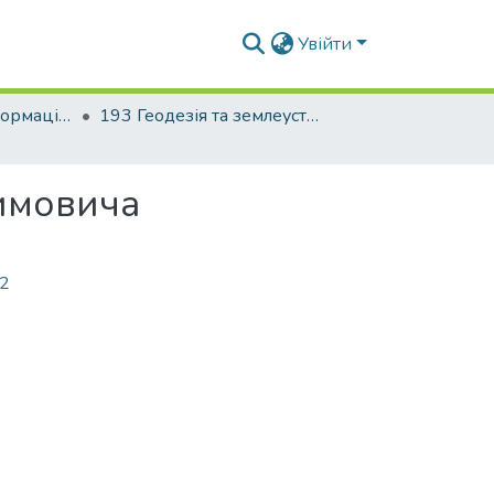
Увійти
Факультет геоінформаційних систем та управління територіями
193 Геодезія та землеустрій. Геоінформаційні системи і технології
димовича
12