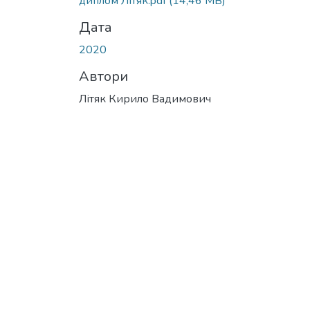
диплом Літяк.pdf
(14,46 MB)
Дата
2020
Автори
Літяк Кирило Вадимович