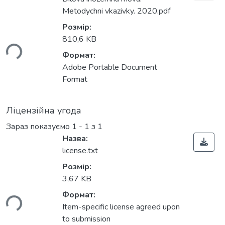
Metodychni vkazivky. 2020.pdf
Розмір:
810,6 KB
ься...
Формат:
Adobe Portable Document
Format
Ліцензійна угода
Зараз показуємо
1 - 1 з 1
Назва:
license.txt
Розмір:
3,67 KB
Формат:
ься...
Item-specific license agreed upon
to submission