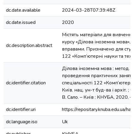
dc.date.available
2024-03-28T07:39:48Z
dc.date.issued
2020
Містять матеріали для вивчення
курсу «Ділова іноземна мова», с
dc.description.abstract
вправами. Призначено для студ
122 «Комп’ютерні науки та техно
Ділова іноземна мова : метод. в
проведення практичних занять :
dc.identifier.citation
спеціальності 122 «Комп’ютерні 
Київ. нац. ун-т буд-ва і архіт. ; ук
В. Сало. – Київ : КНУБА, 2020. – 56
dc.identifier.uri
https://repositary.knuba.edu.ua
dc.language.iso
Uk