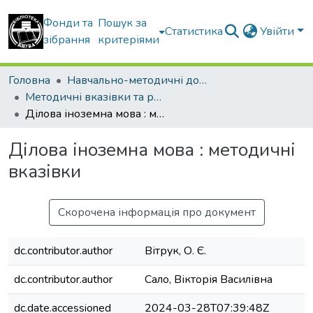
Фонди та
Пошук за
Статистика
Увійти
зібрання
критеріями
Головна
Навчально-методичні документи
Методичні вказівки та рекомендації
Ділова іноземна мова : методичні вказівки
Ділова іноземна мова : методичні
вказівки
Скорочена інформація про документ
dc.contributor.author
Вітрук, О. Є.
dc.contributor.author
Сало, Вікторія Василівна
dc.date.accessioned
2024-03-28T07:39:48Z