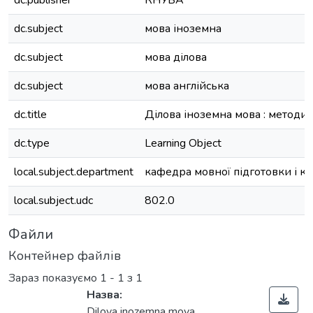
dc.publisher
КНУБА
dc.subject
мова іноземна
dc.subject
мова ділова
dc.subject
мова англійська
dc.title
Ділова іноземна мова : методич
dc.type
Learning Object
local.subject.department
кафедра мовної підготовки і ко
local.subject.udc
802.0
Файли
Контейнер файлів
Зараз показуємо
1 - 1 з 1
Назва:
Dilova inozemna mova.