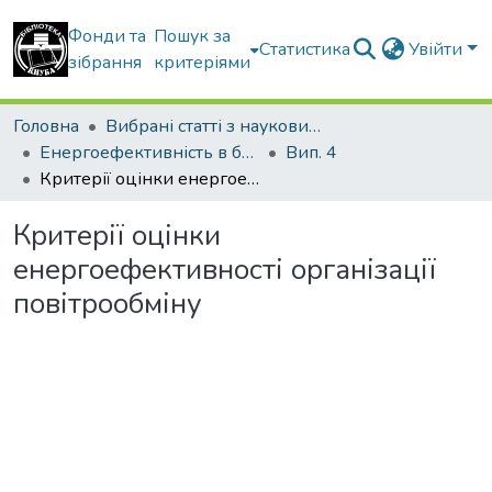
Фонди та
Пошук за
Статистика
Увійти
зібрання
критеріями
Головна
Вибрані статті з наукових збірників КНУБА
Енергоефективність в будівництві та архітектурі
Вип. 4
Критерії оцінки енергоефективності організації повітрообміну
Критерії оцінки
енергоефективності організації
повітрообміну