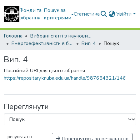
Фонди та
Пошук за
Статистика
Увійти
зібрання
критеріями
Головна
Вибрані статті з наукових збірників КНУБА
Енергоефективність в будівництві та архітектурі
Вип. 4
Пошук
Вип. 4
Постійний URI для цього зібрання
https://repositary.knuba.edu.ua/handle/987654321/146
Переглянути
результатів
Повернутись до результатів