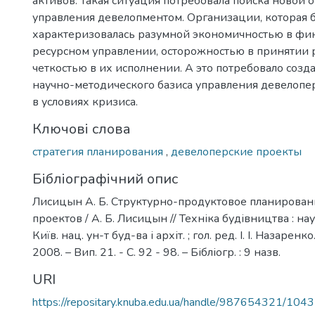
активов. Такая ситуация потребовала поиска новой
управления девелопментом. Организации, которая 
характеризовалась разумной экономичностью в фи
ресурсном управлении, осторожностью в принятии
четкостью в их исполнении. А это потребовало созд
научно-методического базиса управления девелоп
в условиях кризиса.
Ключові слова
стратегия планирования
,
девелоперские проекты
Бібліографічний опис
Лисицын А. Б. Структурно-продуктовое планирова
проектов / А. Б. Лисицын // Техніка будівництва : нау
Київ. нац. ун-т буд-ва і архіт. ; гол. ред. І. І. Назаренк
2008. – Вип. 21. - С. 92 - 98. – Бібліогр. : 9 назв.
URI
https://repositary.knuba.edu.ua/handle/987654321/104