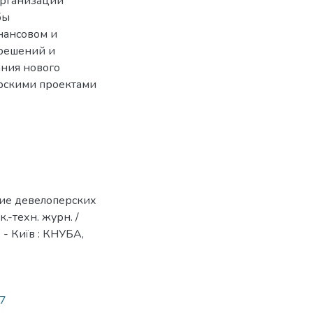
 организации
бы
нансовом и
 решений и
ания нового
ерскими проектами
ние девелоперских
к.-техн. журн. /
о. - Київ : КНУБА,
37