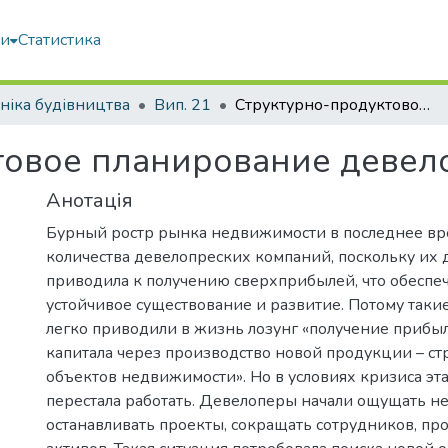
ми
Статистика
ніка будівництва
Вип. 21
Структурно-продуктовое планирование девелоперских проектов
товое планирование девел
Анотація
Бурный ростр рынка недвижимости в последнее вре
количества девелопреских компаний, поскольку их 
приводила к получению сверхприбылей, что обеспе
устойчивое существование и развитие. Потому таки
легко приводили в жизнь лозунг «получение прибы
капитала через производство новой продукции – ст
объектов недвижимости». Но в условиях кризиса эт
перестала работать. Девелоперы начали ощущать не
останавливать проекты, сокращать сотрудников, про