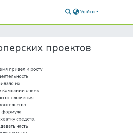
Увійти
оперских проектов
мя привел к росту
деятельность
чивало их
е компании очень
ли от вложения
роительство
а формула
хватку средств,
давать часть