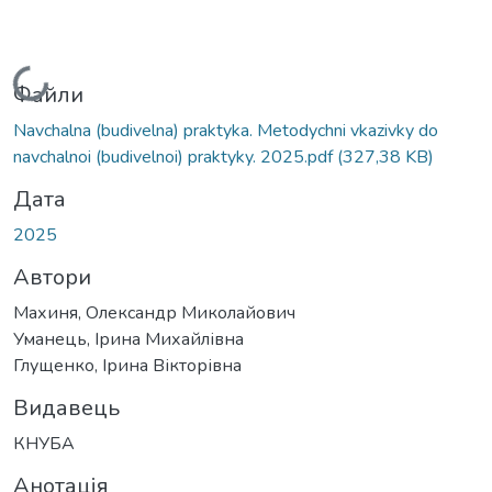
Вантажиться...
Файли
Navchalna (budivelna) praktyka. Metodychni vkazivky do
navchalnoi (budivelnoi) praktyky. 2025.pdf
(327,38 KB)
Дата
2025
Автори
Махиня, Олександр Миколайович
Уманець, Ірина Михайлівна
Глущенко, Ірина Вікторівна
Видавець
КНУБА
Анотація