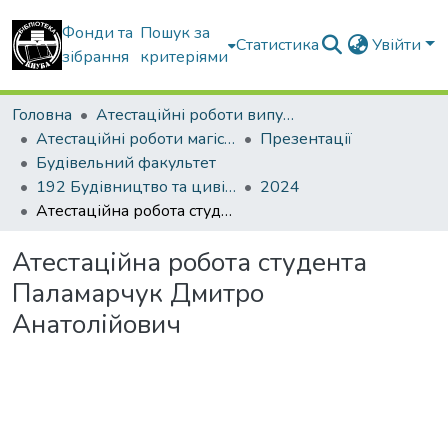
Фонди та
Пошук за
Статистика
Увійти
зібрання
критеріями
Головна
Атестаційні роботи випускників
Атестаційні роботи магістрів
Презентації
Будівельний факультет
192 Будівництво та цивільна інженерія. Промислове і цивільне будівництво
2024
Атестаційна робота студента Паламарчук Дмитро Анатолійович
Атестаційна робота студента
Паламарчук Дмитро
Анатолійович