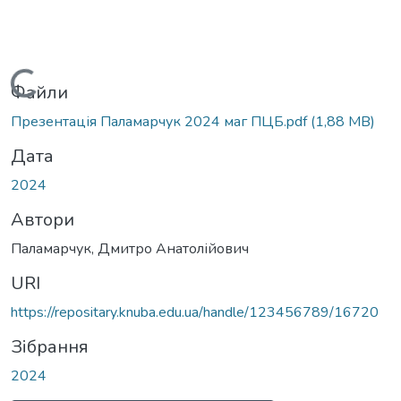
Вантажиться...
Файли
Презентація Паламарчук 2024 маг ПЦБ.pdf
(1,88 MB)
Дата
2024
Автори
Паламарчук, Дмитро Анатолійович
URI
https://repositary.knuba.edu.ua/handle/123456789/16720
Зібрання
2024