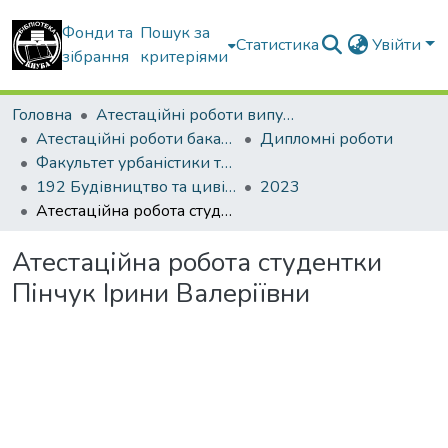
Фонди та
Пошук за
Статистика
Увійти
зібрання
критеріями
Головна
Атестаційні роботи випускників
Атестаційні роботи бакалаврів
Дипломні роботи
Факультет урбаністики та просторового планування
192 Будівництво та цивільна інженерія. Міське будівництво та господарство
2023
Атестаційна робота студентки Пінчук Ірини Валеріївни
Атестаційна робота студентки
Пінчук Ірини Валеріївни