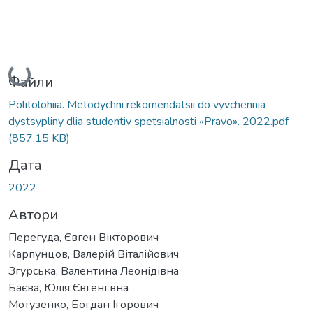
Вантажиться...
Файли
Politolohiia. Metodychni rekomendatsii do vyvchennia
dystsypliny dlia studentiv spetsialnosti «Pravo». 2022.pdf
(857,15 KB)
Дата
2022
Автори
Перегуда, Євген Вікторович
Карпунцов, Валерій Віталійович
Згурська, Валентина Леонідівна
Баєва, Юлія Євгеніївна
Мотузенко, Богдан Ігорович