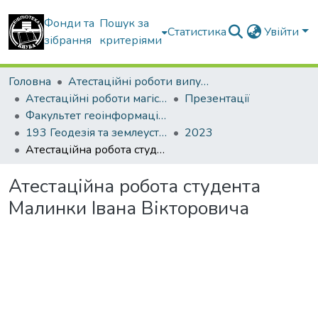
Фонди та
Пошук за
Статистика
Увійти
зібрання
критеріями
Головна
Атестаційні роботи випускників
Атестаційні роботи магістрів
Презентації
Факультет геоінформаційних систем та управління територіями
193 Геодезія та землеустрій. Геодезія
2023
Атестаційна робота студента Малинки Івана Вікторовича
Атестаційна робота студента
Малинки Івана Вікторовича