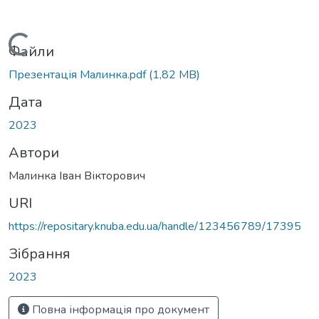
Вантажиться...
Файли
Презентація Малинка.pdf
(1,82 MB)
Дата
2023
Автори
Малинка Іван Вікторович
URI
https://repositary.knuba.edu.ua/handle/123456789/17395
Зібрання
2023
Повна інформація про документ