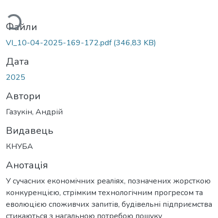
иться...
Файли
VI_10-04-2025-169-172.pdf
(346,83 KB)
Дата
2025
Автори
Газукін, Андрій
Видавець
КНУБА
Анотація
У сучасних економічних реаліях, позначених жорсткою
конкуренцією, стрімким технологічним прогресом та
еволюцією споживчих запитів, будівельні підприємства
стикаються з нагальною потребою пошуку