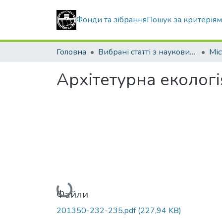
Фонди та зібрання
Пошук за критерія
Головна
Вибрані статті з наукових збірників КНУБА
Архітетурна екологі
Вантажиться...
Файли
201350-232-235.pdf
(227,94 KB)