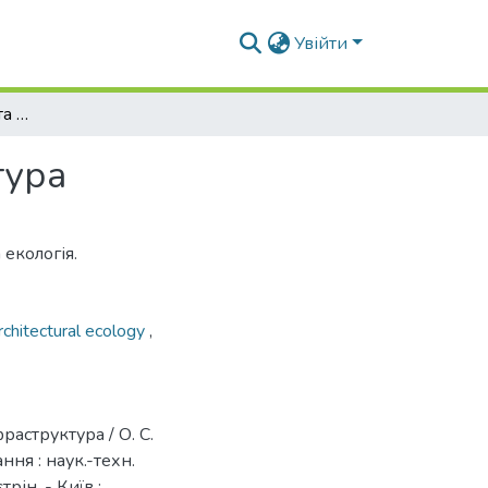
Увійти
Архітетурна екологія та екологічна інфраструктура
тура
 екологія.
rchitectural ecology
,
раструктура / О. С.
ння : наук.-техн.
трін. - Київ :