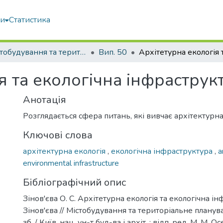
ми
Статистика
Містобудування та територіальне планування
Вип. 50
я та екологічна інфраструк
Анотація
Розглядається сфера питань, які вивчає архітектурна
Ключові слова
архітектурна екологія
,
екологічна інфраструктура
,
a
environmental infrastructure
Бібліографічний опис
Зінов'єва О. С. Архітетурна екологія та екологічна інф
Зінов'єва // Містобудування та територіальне планува
зб. / Київ. нац. ун-т буд-ва і архіт. ; відп. ред. М. М. Осє