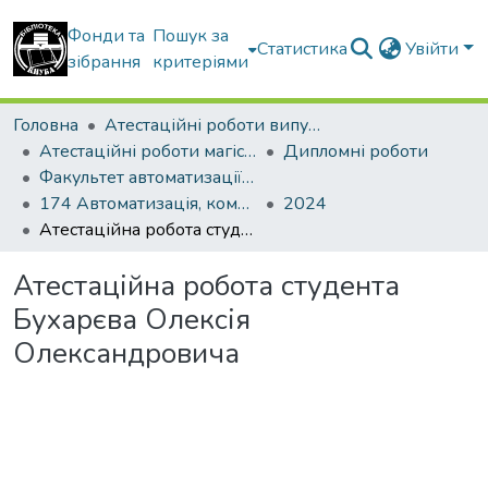
Фонди та
Пошук за
Статистика
Увійти
зібрання
критеріями
Головна
Атестаційні роботи випускників
Атестаційні роботи магістрів
Дипломні роботи
Факультет автоматизації і інформаційних технологій
174 Автоматизація, комп'ютерно-інтегровані технології та робототехніка
2024
Атестаційна робота студента Бухарєва Олексія Олександровича
Атестаційна робота студента
Бухарєва Олексія
Олександровича