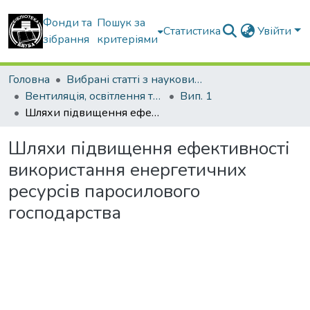
Фонди та
Пошук за
Статистика
Увійти
зібрання
критеріями
Головна
Вибрані статті з наукових збірників КНУБА
Вентиляція, освітлення та теплогазопостачання
Вип. 1
Шляхи підвищення ефективності використання енергетичних ресурсів паросилового господарства
Шляхи підвищення ефективності
використання енергетичних
ресурсів паросилового
господарства