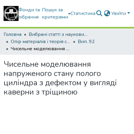
Фонди та
Пошук за
Статистика
Увійти
зібрання
критеріями
Головна
Вибрані статті з наукових збірників КНУБА
Опір матеріалів і теорія споруд
Вип. 92
Чисельне моделювання напруженого стану полого циліндра з дефектом у вигляді каверни з тріщиною
Чисельне моделювання
напруженого стану полого
циліндра з дефектом у вигляді
каверни з тріщиною