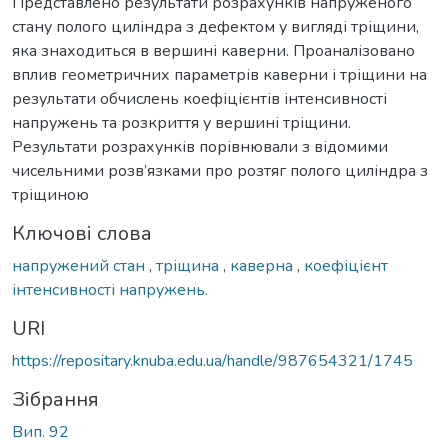
Представлено результати розрахунків напруженого
стану полого циліндра з дефектом у вигляді тріщини,
яка знаходиться в вершині каверни. Проаналізовано
вплив геометричних параметрів каверни і тріщини на
результати обчислень коефіцієнтів інтенсивності
напружень та розкриття у вершині тріщини.
Результати розрахунків порівнювали з відомими
чисельними розв’язками про розтяг полого циліндра з
тріщиною
Ключові слова
напружений стан
,
тріщина
,
каверна
,
коефіцієнт
інтенсивності напружень.
URI
https://repositary.knuba.edu.ua/handle/987654321/1745
Зібрання
Вип. 92