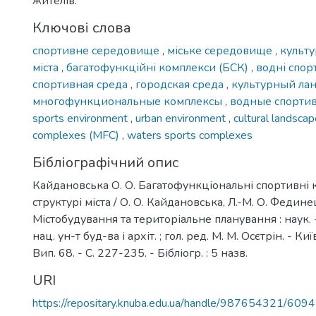
жителів.
Ключові слова
спортивне середовище
,
міське середовище
,
культ
міста
,
багатофункційні комплекси (БСК)
,
водні спор
спортивная среда
,
городская среда
,
культурный ла
многофункциональные комплексы
,
водные спорти
sports environment
,
urban environment
,
cultural landsca
complexes (MFC)
,
waters sports complexes
Бібліографічний опис
Кайдановська О. О. Багатофункціональні спортивні 
структурі міста / О. О. Кайдановська, Л.-М. О. Фединец
Містобудування та територіальне планування : наук. - 
нац. ун-т буд-ва і архіт. ; гол. ред. М. М. Осєтрін. - Ки
Вип. 68. - С. 227-235. - Бібліогр. : 5 назв.
URI
https://repositary.knuba.edu.ua/handle/987654321/6094