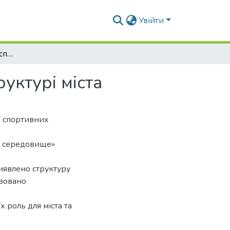
Увійти
Багатофункціональні спортивні комплекси в структурі міста
уктурі міста
ї спортивних
не середовище»
виявлено структуру
ізовано
х роль для міста та