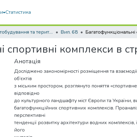
ми
Статистика
Містобудування та територіальне планування
Вип. 68
 спортивні комплекси в стр
Анотація
Досліджено закономірності розміщення та взаємоді
об’єктів
з міським простором, розглянуто поняття «спортив
відповідно
до культурного ландшафту міст Європи та України, 
багатофункційних спортивних комплексів. Проанал
перспективні
тенденції розвитку архітектури водних комплексів, ї
його