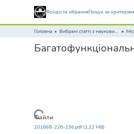
Фонди та зібрання
Пошук за критерія
Головна
Вибрані статті з наукових збірників КНУБА
Багатофункціональні
Вантажиться...
Файли
201868-228-236.pdf
(1,22 MB)