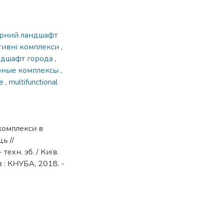
урний ландшафт
тивні комплекси
,
ндшафт города
,
вные комплексы
,
pe
,
multifunctional
комплекси в
ь //
техн. зб. / Київ.
їв : КНУБА, 2018. -