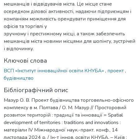
мешканців і відвідувачів міста. Це місце стане
осередком ділової активності, надаючи підприємцям і
компаніям можливість орендувати приміщення для
офісів та торгівлі у
зручному і престижному місці, а також забезпечить
мешканців міста новими місцями для шопінгу, зустрічей
і відпочинку.
Ключові слова
ВСП «Інститут інноваційної освіти КНУБА»
,
проект
,
будівництво
Бібліографічний опис
Мазур О. В. Проект будівництва торговельно-офісного
комплексу в м. Полтава / О. М. Мазур // Просторовий
розвиток територій : традиції та інновації = Spatial
development of territories : traditions and innovations :
матеріали IV Міжнародної наук.-практ. конф., 14
листопада 2024 р. / Ін-т іннов. освіти КНУБА. – Київ :