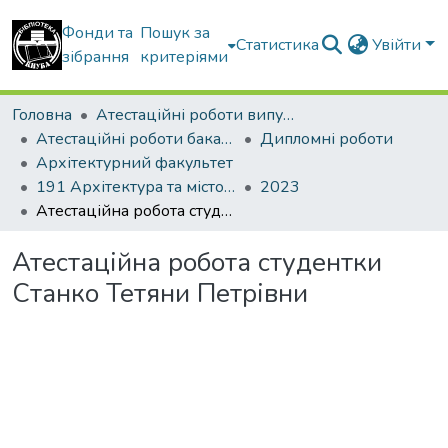
Фонди та
Пошук за
Статистика
Увійти
зібрання
критеріями
Головна
Атестаційні роботи випускників
Атестаційні роботи бакалаврів
Дипломні роботи
Архітектурний факультет
191 Архітектура та містобудування
2023
Атестаційна робота студентки Станко Тетяни Петрівни
Атестаційна робота студентки
Станко Тетяни Петрівни