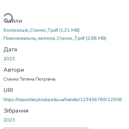
ься...
Файли
Експозиція_Станко_Т.pdf
(1,21 MB)
Пояснювальна_записка_Станко_Т.pdf
(2,88 MB)
Дата
2023
Автори
Станко Тетяна Петрівна
URI
https://repositary.knuba.edu.ua/handle/123456789/12908
Зібрання
2023