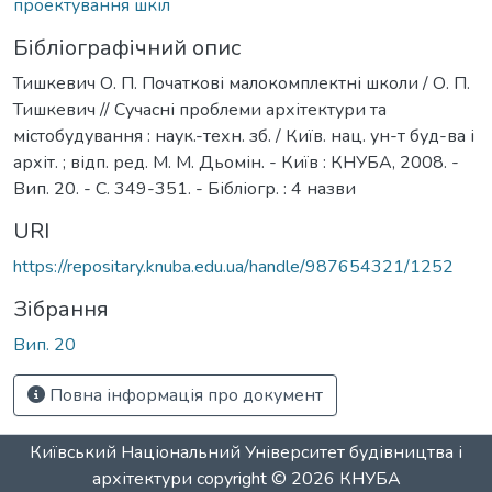
проектування шкіл
Бібліографічний опис
Тишкевич О. П. Початкові малокомплектні школи / О. П.
Тишкевич // Сучасні проблеми архітектури та
містобудування : наук.-техн. зб. / Київ. нац. ун-т буд-ва і
архіт. ; відп. ред. М. М. Дьомін. - Київ : КНУБА, 2008. -
Вип. 20. - С. 349-351. - Бібліогр. : 4 назви
URI
https://repositary.knuba.edu.ua/handle/987654321/1252
Зібрання
Вип. 20
Повна інформація про документ
Київський Національний Університет будівництва і
архітектури
copyright © 2026
КНУБА