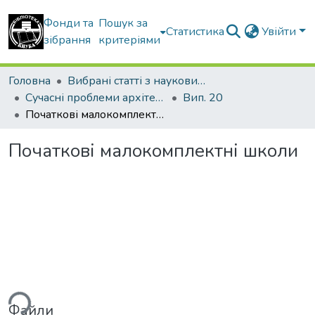
Фонди та
Пошук за
Статистика
Увійти
зібрання
критеріями
Головна
Вибрані статті з наукових збірників КНУБА
Сучасні проблеми архітектури та містобудування
Вип. 20
Початкові малокомплектні школи
Початкові малокомплектні школи
ься...
Файли