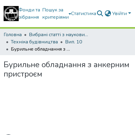
Фонди та
Пошук за
Статистика
Увійти
зібрання
критеріями
Головна
Вибрані статті з наукових збірників КНУБА
Техніка будівництва
Вип. 10
Бурильне обладнання з анкерним пристроєм
Бурильне обладнання з анкерним
пристроєм
ься...