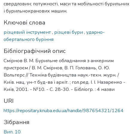
свердловин; потужності, маси та мобільності бурильних
і бурильнокранових машин.
Ключові слова
різцевий інструмент
,
різцеві бури
,
ударно-
обертального буріння
Бібліографічний опис
Смірнов В. М. Бурильне обладнання з анкерним
пристроєм / В. М. Смірнов, В. П. Головань, О. Ю.
Вольтерс // Техніка будівництва наук.-техн. журн. /
Київ. нац. ун-т буд-ва і архіт. ; гол.ред. І. І. Назаренко -
Київ, 2001. - №10. - С. 28-30. - Бібліогр. : 4 назви
URI
https://repositary.knuba.edu.ua/handle/987654321/1264
Зібрання
Вип. 10