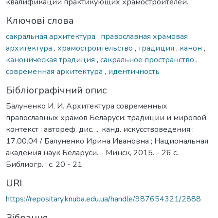
квалификации практикующих храмостроителей.
Ключові слова
сакральная архитектура
,
православная храмовая
архитектура
,
храмостроительство
,
традиция
,
канон
,
каноническая традиция
,
сакральное пространство
,
современная архитектура
,
идентичность
Бібліографічний опис
Балуненко И. И. Архитектура современных
православных храмов Беларуси: традиции и мировой
контекст : автореф. дис. ... канд. искусствоведения :
17.00.04 / Балуненко Ирина Ивановна ; Национальная
академия наук Беларуси. - Минск, 2015. - 26 с.
Библиогр. : с. 20 - 21
URI
https://repositary.knuba.edu.ua/handle/987654321/2888
Зібрання