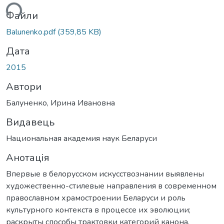
ься...
Файли
Balunenko.pdf
(359,85 KB)
Дата
2015
Автори
Балуненко, Ирина Ивановна
Видавець
Национальная академия наук Беларуси
Анотація
Впервые в белорусском искусствознании выявлены
художественно-стилевые направления в современном
православном храмостроении Беларуси и роль
культурного контекста в процессе их эволюции;
раскрыты способы трактовки категорий канона,