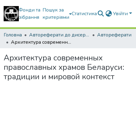
Фонди та
Пошук за
Статистика
Увійти
зібрання
критеріями
Головна
Автореферати до дисертацій
Автореферати
Архитектура современных православных храмов Беларуси: традиции и мировой контекст
Архитектура современных
православных храмов Беларуси:
традиции и мировой контекст