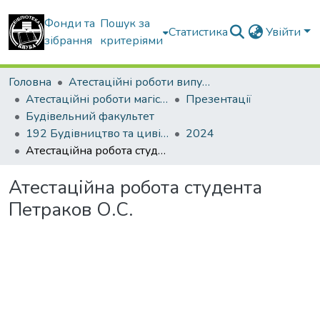
Фонди та
Пошук за
Статистика
Увійти
зібрання
критеріями
Головна
Атестаційні роботи випускників
Атестаційні роботи магістрів
Презентації
Будівельний факультет
192 Будівництво та цивільна інженерія. Промислове і цивільне будівництво
2024
Атестаційна робота студента Петраков О.С.
Атестаційна робота студента
Петраков О.С.