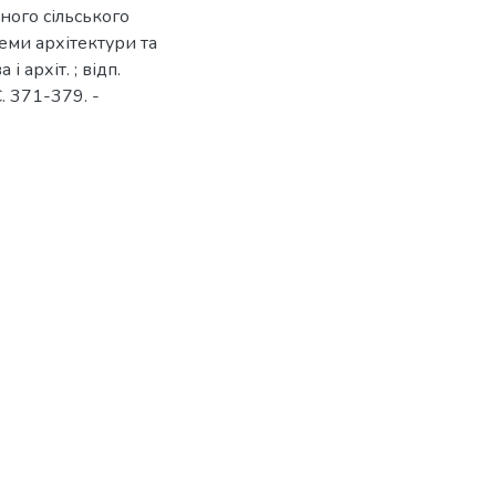
сного сільського
леми архітектури та
і архіт. ; відп.
С. 371-379. -