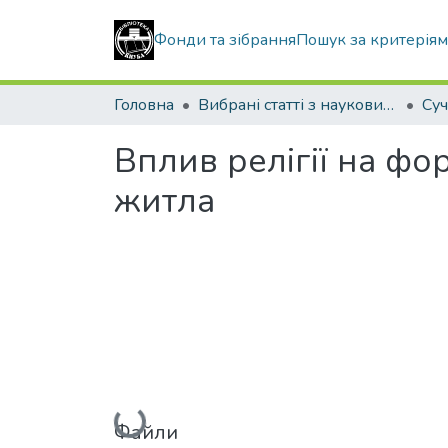
Фонди та зібрання
Пошук за критерія
Головна
Вибрані статті з наукових збірників КНУБА
Вплив релігії на фо
житла
Вантажиться...
Файли