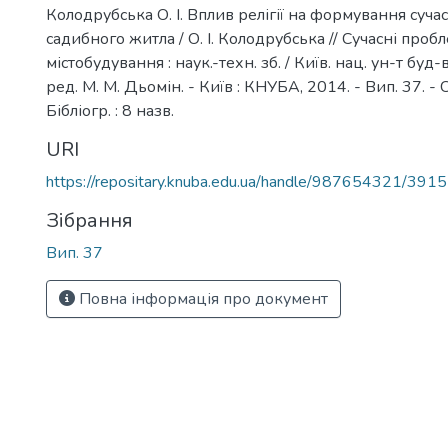
Колодрубська О. І. Вплив релігії на формування суча
садибного житла / О. І. Колодрубська // Сучасні проб
містобудування : наук.-техн. зб. / Київ. нац. ун-т буд-ва 
ред. М. М. Дьомін. - Київ : КНУБА, 2014. - Вип. 37. - 
Бібліогр. : 8 назв.
URI
https://repositary.knuba.edu.ua/handle/987654321/3915
Зібрання
Вип. 37
Повна інформація про документ