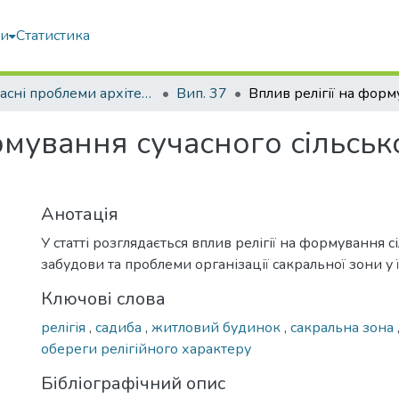
ми
Статистика
Сучасні проблеми архітектури та містобудування
Вип. 37
рмування сучасного сільсь
Анотація
У статті розглядається вплив релігії на формування с
забудови та проблеми організації сакральної зони у ї
Ключові слова
релігія
,
садиба
,
житловий будинок
,
сакральна зона
обереги релігійного характеру
Бібліографічний опис