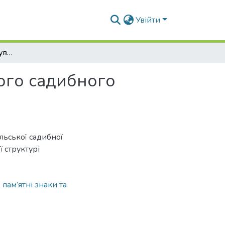
Увійти
Вплив релігії на формування сучасного сільського садибного житла
кого садибного
ільської садибної
ї структурі
,
пам’ятні знаки та