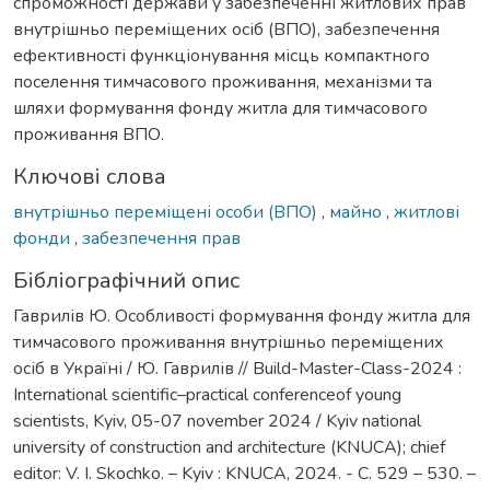
спроможності держави у забезпеченні житлових прав
внутрішньо переміщених осіб (ВПО), забезпечення
ефективності функціонування місць компактного
поселення тимчасового проживання, механізми та
шляхи формування фонду житла для тимчасового
проживання ВПО.
Ключові слова
внутрішньо переміщені особи (ВПО)
,
майно
,
житлові
фонди
,
забезпечення прав
Бібліографічний опис
Гаврилів Ю. Особливості формування фонду житла для
тимчасового проживання внутрішньо переміщених
осіб в Україні / Ю. Гаврилів // Build-Master-Class-2024 :
International scientific–practical conferenceof young
scientists, Kyiv, 05-07 november 2024 / Kyiv national
university of construction and architecture (KNUCA); chief
editor: V. I. Skochko. – Kyiv : KNUCA, 2024. - С. 529 – 530. –