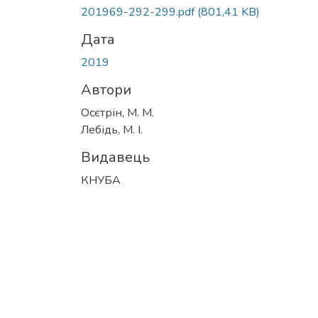
Вантажиться...
201969-292-299.pdf
(801,41 KB)
Дата
2019
Автори
Осєтрін, М. М.
Лебідь, М. І.
Видавець
КНУБА