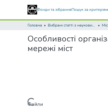
Фонди та зібрання
Пошук за критерія
Головна
Вибрані статті з наукових збірників КНУБА
Особливості організ
мережі міст
Файли