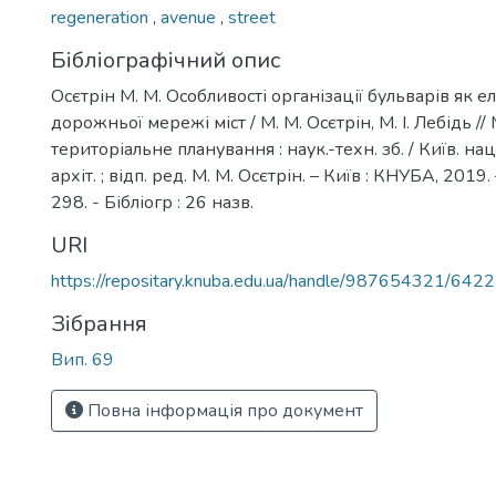
regeneration
,
avenue
,
street
Бібліографічний опис
Осєтрін М. М. Особливості організації бульварів як 
дорожньої мережі міст / М. М. Осєтрін, М. І. Лебідь /
територіальне планування : наук.-техн. зб. / Київ. нац.
архіт. ; відп. ред. М. М. Осєтрін. – Київ : КНУБА, 2019. 
298. - Бібліогр : 26 назв.
URI
https://repositary.knuba.edu.ua/handle/987654321/6422
Зібрання
Вип. 69
Повна інформація про документ