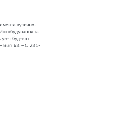
елемента вулично-
/ Містобудування та
 ун-т буд-ва і
– Вип. 69. – С. 291-