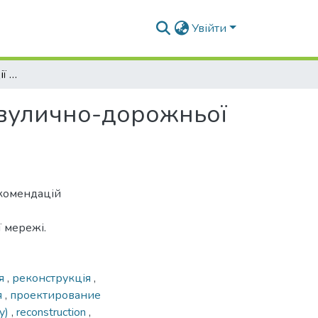
Увійти
Особливості організації бульварів як елемента вулично-дорожньої мережі міст
а вулично-дорожньої
екомендацій
ї мережі.
ня
,
реконструкція
,
я
,
проектирование
ay)
,
reconstruction
,