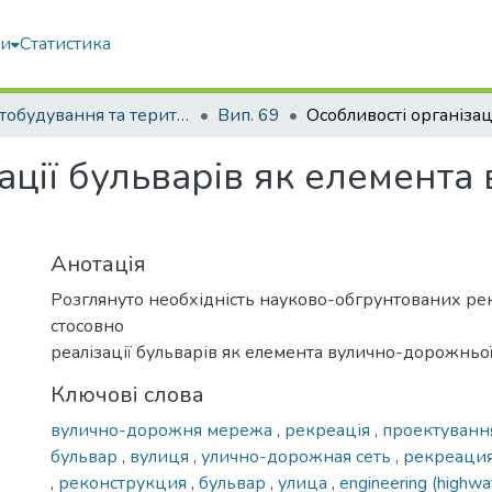
ми
Статистика
Містобудування та територіальне планування
Вип. 69
ації бульварів як елемент
Анотація
Розглянуто необхідність науково-обгрунтованих р
стосовно
реалізації бульварів як елемента вулично-дорожньо
Ключові слова
вулично-дорожня мережа
,
рекреація
,
проектуван
бульвар
,
вулиця
,
улично-дорожная сеть
,
рекреаци
,
реконструкция
,
бульвар
,
улица
,
engineering (highw