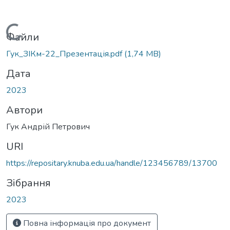
Вантажиться...
Файли
Гук_ЗІКм-22_Презентація.pdf
(1,74 MB)
Дата
2023
Автори
Гук Андрій Петрович
URI
https://repositary.knuba.edu.ua/handle/123456789/13700
Зібрання
2023
Повна інформація про документ