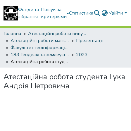
Фонди та
Пошук за
Статистика
Увійти
зібрання
критеріями
Головна
Атестаційні роботи випускників
Атестаційні роботи магістрів
Презентації
Факультет геоінформаційних систем та управління територіями
193 Геодезія та землеустрій. Землеустрій і кадастр
2023
Атестаційна робота студента Гука Андрія Петровича
Атестаційна робота студента Гука
Андрія Петровича