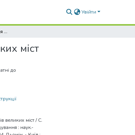
Увійти
Конструктивні рішення в'їзних комплексів великих міст
ких міст
атні до
струкції
в великих міст / С.
ування : наук.-
 М. Дьомін. - Київ :