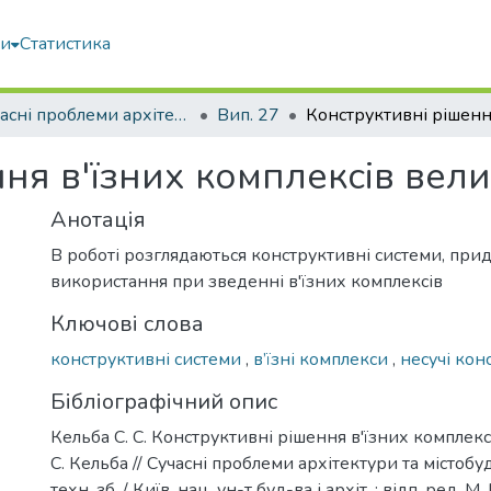
ми
Статистика
Сучасні проблеми архітектури та містобудування
Вип. 27
ня в'їзних комплексів вели
Анотація
В роботі розглядаються конструктивні системи, прид
використання при зведенні в'їзних комплексів
Ключові слова
конструктивні системи
,
в’їзні комплекси
,
несучі кон
Бібліографічний опис
Кельба С. С. Конструктивні рішення в'їзних комплексі
С. Кельба // Сучасні проблеми архітектури та містобуд
техн. зб. / Київ. нац. ун-т буд-ва і архіт. ; відп. ред. М.