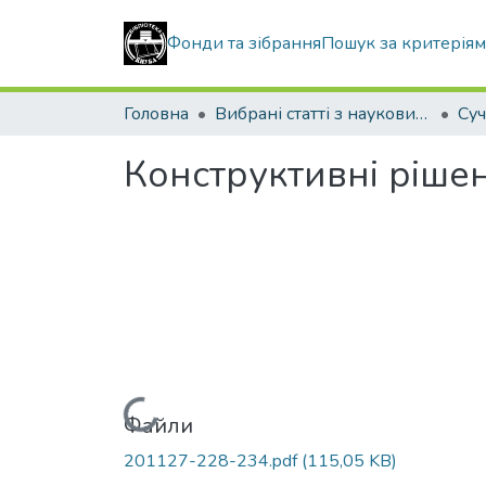
Фонди та зібрання
Пошук за критерія
Головна
Вибрані статті з наукових збірників КНУБА
Конструктивні рішен
Вантажиться...
Файли
201127-228-234.pdf
(115,05 KB)