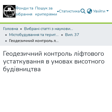
Фонди та
Пошук за
Статистика
Увійти
зібрання
критеріями
Головна
Вибрані статті з наукових збірників КНУБА
Містобудування та територіальне планування
Вип. 37
Геодезичний контроль ліфтового устаткування в умовах висотного будівництва
Геодезичний контроль ліфтового
устаткування в умовах висотного
будівництва