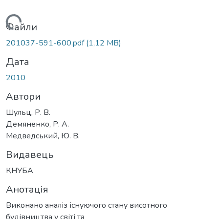
Вантажиться...
Файли
201037-591-600.pdf
(1,12 MB)
Дата
2010
Автори
Шульц, Р. В.
Демяненко, Р. А.
Медведський, Ю. В.
Видавець
КНУБА
Анотація
Виконано аналіз існуючого стану висотного
будівництва у світі та