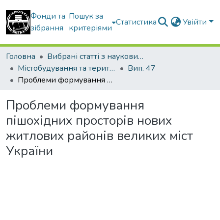
Фонди та
Пошук за
Статистика
Увійти
зібрання
критеріями
Головна
Вибрані статті з наукових збірників КНУБА
Містобудування та територіальне планування
Вип. 47
Проблеми формування пішохідних просторів нових житлових районів великих міст України
Проблеми формування
пішохідних просторів нових
житлових районів великих міст
України