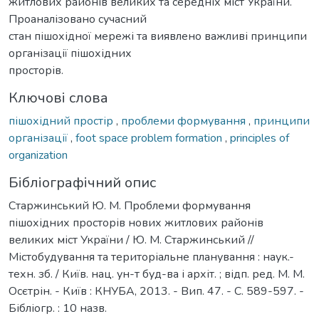
житлових районів великих та середніх міст України.
Проаналізовано сучасний
стан пішохідної мережі та виявлено важливі принципи
організації пішохідних
просторів.
Ключові слова
пішохідний простір
,
проблеми формування
,
принципи
організації
,
foot space problem formation
,
principles of
organization
Бібліографічний опис
Старжинський Ю. М. Проблеми формування
пішохідних просторів нових житлових районів
великих міст України / Ю. М. Старжинський //
Містобудування та територіальне планування : наук.-
техн. зб. / Київ. нац. ун-т буд-ва і архіт. ; відп. ред. М. М.
Осєтрін. - Київ : КНУБА, 2013. - Вип. 47. - С. 589-597. -
Бібліогр. : 10 назв.