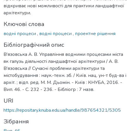
відкриває нові можливості для практики ландшафтної
архітектури.
Ключові слова
водні процеси
,
водні процеси
,
проектне рішення
Бібліографічний опис
В’язовська А. В. Управління водними процесами міста
як галузь діяльності ландшафтної архітектури / А. В.
В’язовська // Сучасні проблеми архітектури та
містобудування : наук.-техн. зб. / Київ. нац. ун-т буд-ва і
архіт. ; відп. ред. М. М. Дьомін. - Київ : КНУБА, 2016. -
Вип. 46. - С. 232 - 236. - Бібліогр : 7 назв.
URI
https://repositary.knuba.edu.ua/handle/987654321/5305
Зібрання
Вип. 46