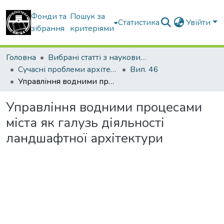
Фонди та
Пошук за
Статистика
Увійти
зібрання
критеріями
Головна
Вибрані статті з наукових збірників КНУБА
Сучасні проблеми архітектури та містобудування
Вип. 46
Управління водними процесами міста як галузь діяльності ландшафтної архітектури
Управління водними процесами
міста як галузь діяльності
ландшафтної архітектури