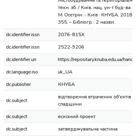
Містобудування та територіальне 
техн. зб. / Київ. нац. ун-т буд-ва і а
М. Осєтрін. - Київ : КНУБА, 2018. –
355. – Бібліогр. : 2 назви.
dc.identifier.issn
2076-815Х
dc.identifier.issn
2522-9206
dc.identifier.uri
https://repositary.knuba.edu.ua/h
dc.language.iso
uk_UA
dc.publisher
КНУБА
відтворення втрачених об'єктів к
dc.subject
спадщини
dc.subject
ескізний проект
dc.subject
затверджувальна частина