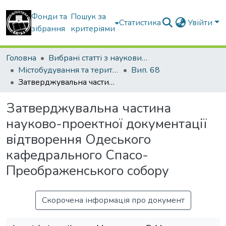
Фонди та
Пошук за
Статистика
Увійти
зібрання
критеріями
Головна
Вибрані статті з наукових збірників КНУБА
Містобудування та територіальне планування
Вип. 68
Затверджувальна частина науково-проектної документації відтворення Одеського кафедрального Спасо-Преображенського собору
Затверджувальна частина
науково-проектної документації
відтворення Одеського
кафедрального Спасо-
Преображенського собору
Скорочена інформація про документ