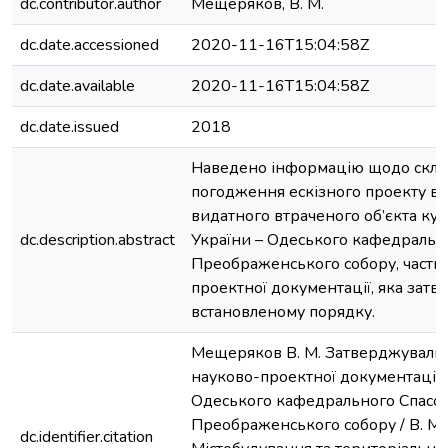
dc.contributor.author
Мещеряков, В. М.
dc.date.accessioned
2020-11-16T15:04:58Z
dc.date.available
2020-11-16T15:04:58Z
dc.date.issued
2018
Наведено інформацію щодо складу
погодження ескізного проекту в
видатного втраченого об’єкта ку
dc.description.abstract
України – Одеського кафедральн
Преображенського собору, части
проектної документації, яка затв
встановленому порядку.
Мещеряков В. М. Затверджувальн
науково-проектної документації 
Одеського кафедрального Спасо
Преображенського собору / В. М.
dc.identifier.citation