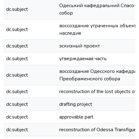
Одеський кафедральний Спасо-
dc.subject
собор
воссоздание утраченных объекто
dc.subject
наследия
dc.subject
эскизный проект
dc.subject
утверждаемая часть
воссоздание Одесского кафедрал
dc.subject
Преображенского собора
dc.subject
reconstruction of the lost objects of 
dc.subject
drafting project
dc.subject
approvable part
dc.subject
reconstruction of Odessa Transfigura