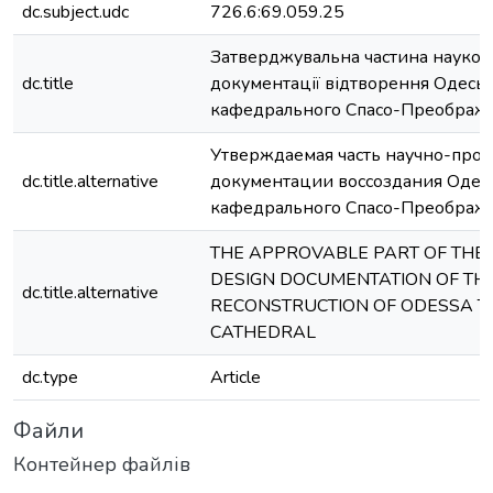
dc.subject.udc
726.6:69.059.25
Затверджувальна частина науков
dc.title
документації відтворення Одесь
кафедрального Спасо-Преображе
Утверждаемая часть научно-про
dc.title.alternative
документации воссоздания Одес
кафедрального Спасо-Преображе
THE APPROVABLE PART OF THE S
DESIGN DOCUMENTATION OF TH
dc.title.alternative
RECONSTRUCTION OF ODESSA T
CATHEDRAL
dc.type
Article
Файли
Контейнер файлів