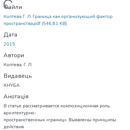
Вантажиться...
Файли
Коптева Г. Л. Граница как организующий фактор
пространства.pdf
(546,81 KB)
Дата
2015
Автори
Коптева, Г. Л.
Видавець
КНУБА
Анотація
В статье рассматривается композиционная роль
архитектурно-
пространственных «границ». Выявлены принципы
действия