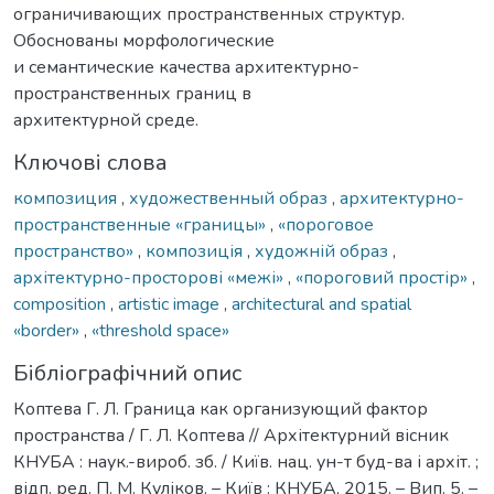
ограничивающих пространственных структур.
Обоснованы морфологические
и семантические качества архитектурно-
пространственных границ в
архитектурной среде.
Ключові слова
композиция
,
художественный образ
,
архитектурно-
пространственные «границы»
,
«пороговое
пространство»
,
композиція
,
художній образ
,
архітектурно-просторові «межі»
,
«пороговий простір»
,
composition
,
artistic image
,
architectural and spatial
«border»
,
«threshold space»
Бібліографічний опис
Коптева Г. Л. Граница как организующий фактор
пространства / Г. Л. Коптева // Архітектурний вісник
КНУБА : наук.-вироб. зб. / Київ. нац. ун-т буд-ва і архіт. ;
відп. ред. П. М. Куліков. – Київ : КНУБА, 2015. – Вип. 5. –