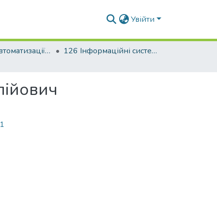
Увійти
Факультет автоматизації і інформаційних технологій
126 Інформаційні системи та технології. Штучний інтелект. Когнітивні технології
лійович
51