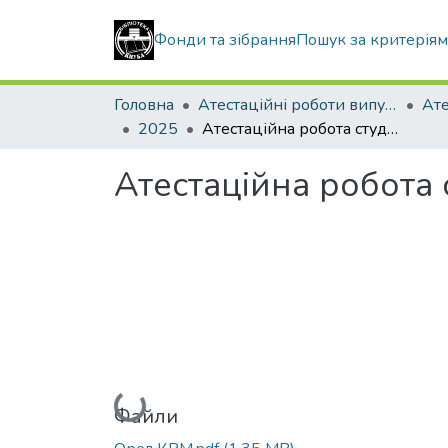
Фонди та зібрання
Пошук за критерія
Головна
Атестаційні роботи випускників
2025
Атестаційна робота студента Орел Максим Віталійович
Атестаційна робота
Вантажиться...
Файли