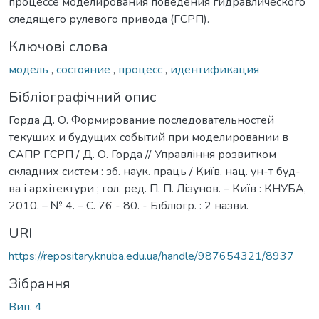
процессе моделирования поведения гидравлического
следящего рулевого привода (ГСРП).
Ключові слова
модель
,
состояние
,
процесс
,
идентификация
Бібліографічний опис
Горда Д. О. Формирование последовательностей
текущих и будущих событий при моделировании в
САПР ГСРП / Д. О. Горда // Управління розвитком
складних систем : зб. наук. праць / Київ. нац. ун-т буд-
ва і архітектури ; гол. ред. П. П. Лізунов. – Київ : КНУБА,
2010. – № 4. – С. 76 - 80. - Бібліогр. : 2 назви.
URI
https://repositary.knuba.edu.ua/handle/987654321/8937
Зібрання
Вип. 4