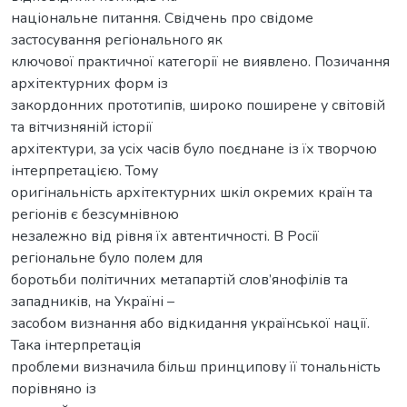
національне питання. Свідчень про свідоме
застосування регіонального як
ключової практичної категорії не виявлено. Позичання
архітектурних форм із
закордонних прототипів, широко поширене у світовій
та вітчизняній історії
архітектури, за усіх часів було поєднане із їх творчою
інтерпретацією. Тому
оригінальність архітектурних шкіл окремих країн та
регіонів є безсумнівною
незалежно від рівня їх автентичності. В Росії
регіональне було полем для
боротьби політичних метапартій слов’янофілів та
западників, на Україні –
засобом визнання або відкидання української нації.
Така інтерпретація
проблеми визначила більш принципову її тональність
порівняно із