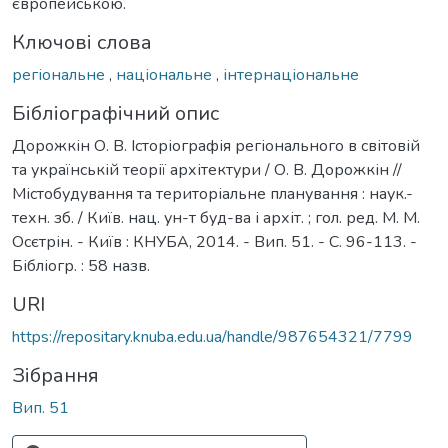
європейською.
Ключові слова
регіональне
,
національне
,
інтернаціональне
Бібліографічний опис
Дорожкін О. В. Історіографія регіонального в світовій
та українській теорії архітектури / О. В. Дорожкін //
Містобудування та територіальне планування : наук.-
техн. зб. / Київ. нац. ун-т буд-ва і архіт. ; гол. ред. М. М.
Осєтрін. - Київ : КНУБА, 2014. - Вип. 51. - С. 96-113. -
Бібліогр. : 58 назв.
URI
https://repositary.knuba.edu.ua/handle/987654321/7799
Зібрання
Вип. 51