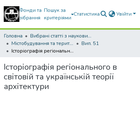
Фонди та
Пошук за
Статистика
Увійти
зібрання
критеріями
Головна
Вибрані статті з наукових збірників КНУБА
Містобудування та територіальне планування
Вип. 51
Історіографія регіонального в світовій та українській теорії архітектури
Історіографія регіонального в
світовій та українській теорії
архітектури