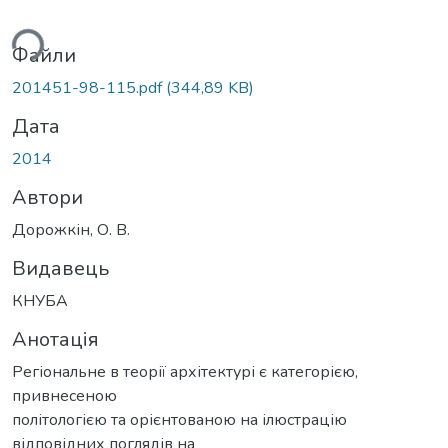
ься...
Файли
201451-98-115.pdf
(344,89 KB)
Дата
2014
Автори
Дорожкін, О. В.
Видавець
КНУБА
Анотація
Регіональне в теорії архітектурі є категорією,
привнесеною
політологією та орієнтованою на ілюстрацію
відповідних поглядів на