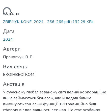
житься...
Файли
ZBIRNYK-KONF.-2024--266-269.pdf
(132,29 KB)
Дата
2024
Автори
Прокопчук, В. В.
Видавець
ЕКОІНВЕСТКОМ
Анотація
У сучасному глобалізованому світі великі корпорації не
лише займаються бізнесом, але й дедалі більше
виконують соціальні функції, які традиційно були
сферою відповідальності держав. Це стає особливо