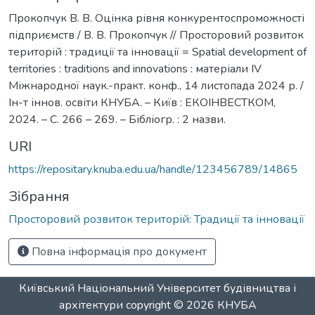
Прокопчук В. В. Оцінка рівня конкурентоспроможності
підприємств / В. В. Прокопчук // Просторовий розвиток
територій : традиції та інновації = Spatial development of
territories : traditions and innovations : матеріали IV
Міжнародної наук.-практ. конф., 14 листопада 2024 р. /
Ін-т іннов. освіти КНУБА. – Київ : ЕКОІНВЕСТКОМ,
2024. – С. 266 – 269. – Бібліогр. : 2 назви.
URI
https://repositary.knuba.edu.ua/handle/123456789/14865
Зібрання
Просторовий розвиток територій: Традиції та інновації
Повна інформація про документ
Київський Національний Університет будівництва і
архітектури
copyright © 2026
КНУБА