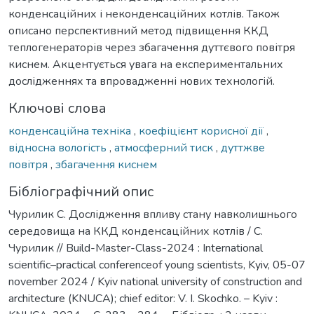
конденсаційних і неконденсаційних котлів. Також
описано перспективний метод підвищення ККД
теплогенераторів через збагачення дуттєвого повітря
киснем. Акцентується увага на експериментальних
дослідженнях та впровадженні нових технологій.
Ключові слова
конденсаційна техніка
,
коефіцієнт корисної дії
,
відносна вологість
,
атмосферний тиск
,
дуттжве
повітря
,
збагачення киснем
Бібліографічний опис
Чурилик С. Дослідження впливу стану навколишнього
середовища на ККД конденсаційних котлів / С.
Чурилик // Build-Master-Class-2024 : International
scientific–practical conferenceof young scientists, Kyiv, 05-07
november 2024 / Kyiv national university of construction and
architecture (KNUCA); chief editor: V. I. Skochko. – Kyiv :