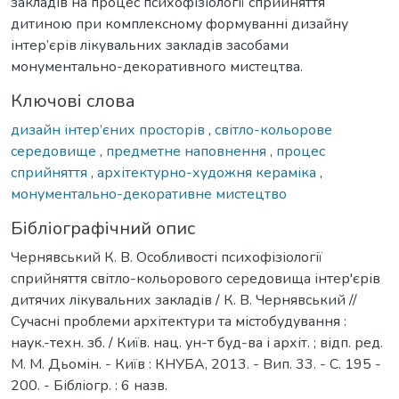
закладів на процес психофізіології сприйняття
дитиною при комплексному формуванні дизайну
інтер’єрів лікувальних закладів засобами
монументально-декоративного мистецтва.
Ключові слова
дизайн інтер’єних просторів
,
світло-кольорове
середовище
,
предметне наповнення
,
процес
сприйняття
,
архітектурно-художня кераміка
,
монументально-декоративне мистецтво
Бібліографічний опис
Чернявський К. В. Особливості психофізіології
сприйняття світло-кольорового середовища інтер'єрів
дитячих лікувальних закладів / К. В. Чернявський //
Сучасні проблеми архітектури та містобудування :
наук.-техн. зб. / Київ. нац. ун-т буд-ва і архіт. ; відп. ред.
М. М. Дьомін. - Київ : КНУБА, 2013. - Вип. 33. - С. 195 -
200. - Бібліогр. : 6 назв.