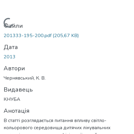
Вантажиться...
Файли
201333-195-200.pdf
(205,67 KB)
Дата
2013
Автори
Чернявський, К. В.
Видавець
КНУБА
Анотація
В статті розглядається питання впливу світло-
кольорового середовища дитячих лікувальних