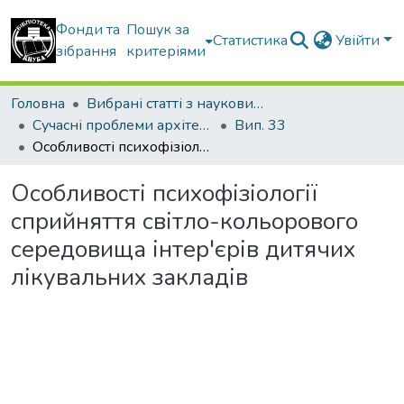
Фонди та
Пошук за
Статистика
Увійти
зібрання
критеріями
Головна
Вибрані статті з наукових збірників КНУБА
Сучасні проблеми архітектури та містобудування
Вип. 33
Особливості психофізіології сприйняття світло-кольорового середовища інтер'єрів дитячих лікувальних закладів
Особливості психофізіології
сприйняття світло-кольорового
середовища інтер'єрів дитячих
лікувальних закладів