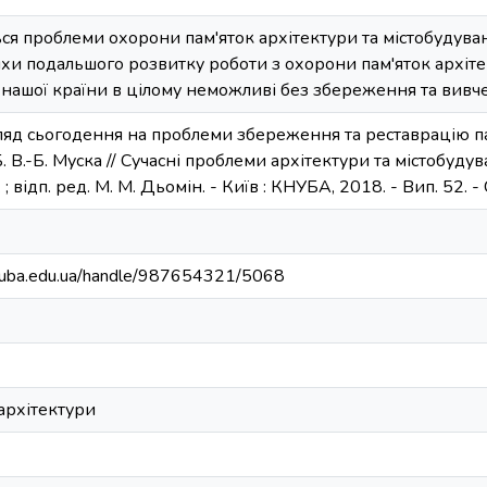
ться проблеми охорони пам'яток архітектури та містобудуван
и подальшого розвитку роботи з охорони пам'яток архітек
, нашої країни в цілому неможливі без збереження та вив
гляд сьогодення на проблеми збереження та реставрацію па
. В.-Б. Муска // Сучасні проблеми архітектури та містобудуван
. ; відп. ред. М. М. Дьомін. - Київ : КНУБА, 2018. - Вип. 52. -
.knuba.edu.ua/handle/987654321/5068
архітектури