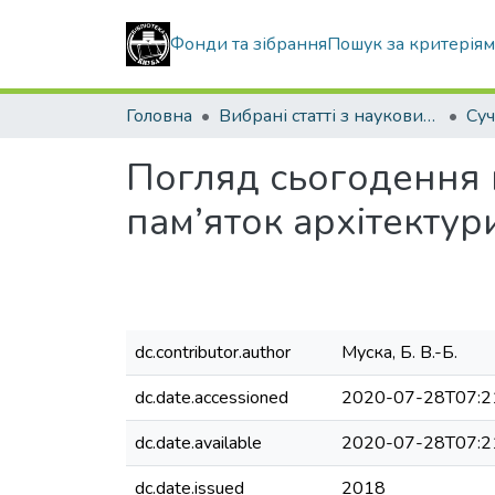
Фонди та зібрання
Пошук за критерія
Головна
Вибрані статті з наукових збірників КНУБА
Погляд сьогодення 
пам’яток архітектур
dc.contributor.author
Муска, Б. В.-Б.
dc.date.accessioned
2020-07-28T07:2
dc.date.available
2020-07-28T07:2
dc.date.issued
2018