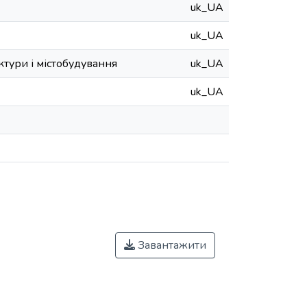
uk_UA
uk_UA
тури і містобудування
uk_UA
uk_UA
Завантажити