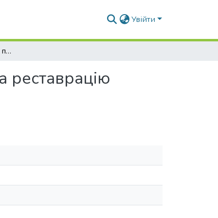
Увійти
Погляд сьогодення на проблеми збереження та реставрацію пам’яток архітектури і містобудування
а реставрацію