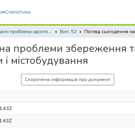
ми
Статистика
Сучасні проблеми архітектури та містобудування
Вип. 52
на проблеми збереження т
и і містобудування
Скорочена інформація про документ
1:43Z
1:43Z