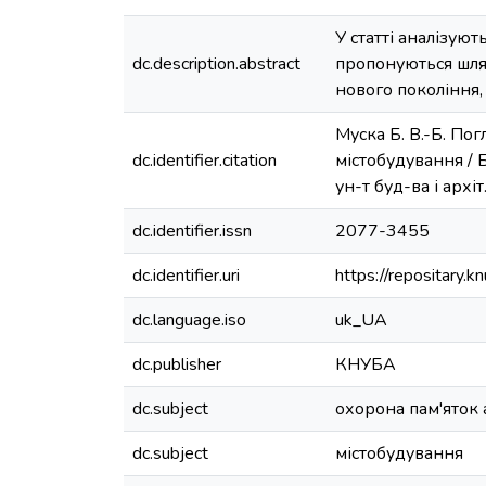
У статті аналізую
dc.description.abstract
пропонуються шлях
нового покоління
Муска Б. В.-Б. По
dc.identifier.citation
містобудування / Б
ун-т буд-ва і архіт
dc.identifier.issn
2077-3455
dc.identifier.uri
https://repositary
dc.language.iso
uk_UA
dc.publisher
КНУБА
dc.subject
охорона пам'яток 
dc.subject
містобудування