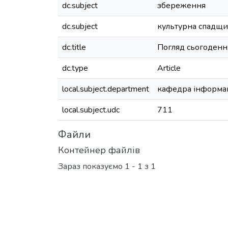
dc.subject
збереження
dc.subject
культурна спадщ
dc.title
Погляд сьогодення
dc.type
Article
local.subject.department
кафедра інформац
local.subject.udc
711
Файли
Контейнер файлів
Зараз показуємо
1 - 1 з 1