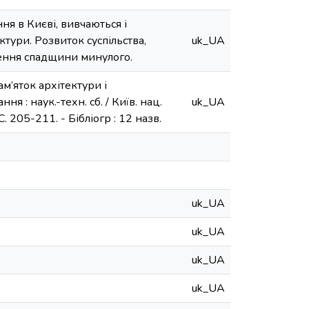
ня в Києві, вивчаються і
тури. Розвиток суспільства,
uk_UA
чення спадщини минулого.
м’яток архітектури і
ня : наук.-техн. сб. / Київ. нац.
uk_UA
 С. 205-211. - Бібліогр : 12 назв.
uk_UA
uk_UA
uk_UA
uk_UA