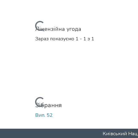
Вантажиться...
Ліцензійна угода
Зараз показуємо
1 - 1 з 1
Вантажиться...
Зібрання
Вип. 52
Київський Наці