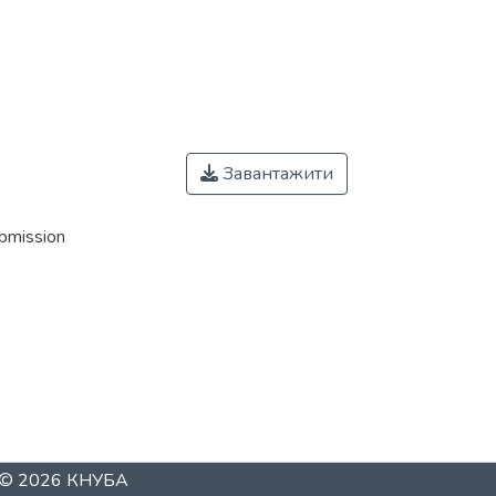
Завантажити
ubmission
t © 2026
КНУБА