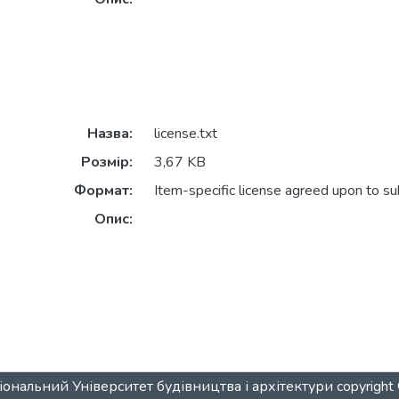
Назва:
license.txt
Розмір:
3,67 KB
Формат:
Item-specific license agreed upon to s
Опис:
ональний Університет будівництва і архітектури
copyrigh