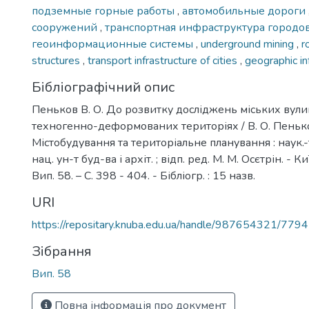
подземные горные работы
,
автомобильные дороги
сооружений
,
транспортная инфраструктура городо
геоинформационные системы
,
underground mining
,
r
structures
,
transport infrastructure of cities
,
geographic i
Бібліографічний опис
Пеньков В. О. До розвитку досліджень міських вулиц
техногенно-деформованих територіях / В. О. Пенько
Містобудування та територіальне планування : наук.-те
нац. ун-т буд-ва і архіт. ; відп. ред. М. М. Осєтрін. - К
Вип. 58. – С. 398 - 404. - Бібліогр. : 15 назв.
URI
https://repositary.knuba.edu.ua/handle/987654321/7794
Зібрання
Вип. 58
Повна інформація про документ