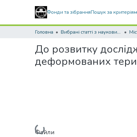
Фонди та зібрання
Пошук за критерія
Головна
Вибрані статті з наукових збірників КНУБА
До розвитку дослідж
деформованих тери
Вантажиться...
Файли