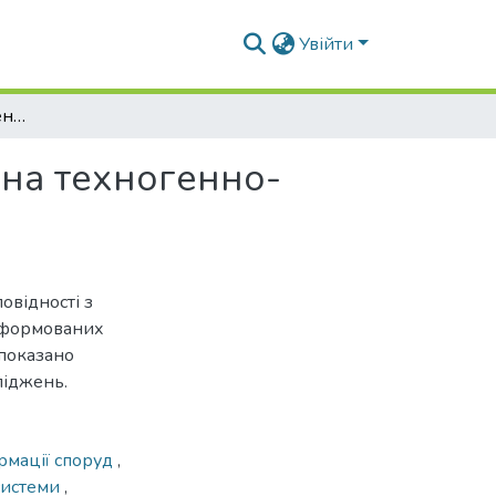
Увійти
До розвитку досліджень міських вулиць і доріг на техногенно-деформованих територіях
 на техногенно-
овідності з
еформованих
 показано
ліджень.
рмації споруд
,
системи
,