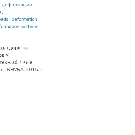
,
деформации
в
,
oads
,
deformation
nformation systems
ь і доріг на
в //
хн. зб. / Київ.
иїв : КНУБА, 2015. –