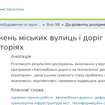
ми
Статистика
Містобудування та територіальне планування
Вип. 58
ень міських вулиць і доріг
торіях
Анотація
Розглянуто результати досліджень, виконаних у відп
програмою «Автомобільні дороги на техногенно-д
територіях» , дана оцінка сучасного стану проблеми,
можливості, перспективи і напрямки подальших дос
Ключові слова
підземні гірничі роботи
,
автомобільні дороги
,
дефо
транспортна інфраструктура міст
,
геоінформаційні 