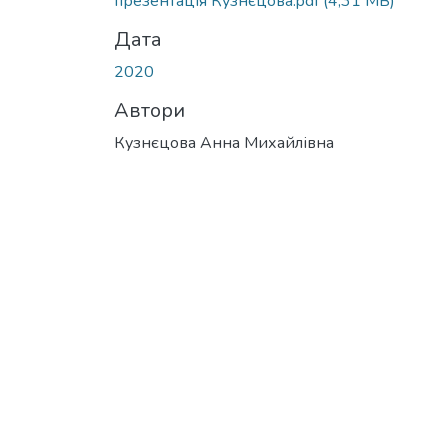
презентація Кузнєцова.pdf
(4,31 MB)
Дата
2020
Автори
Кузнєцова Анна Михайлівна