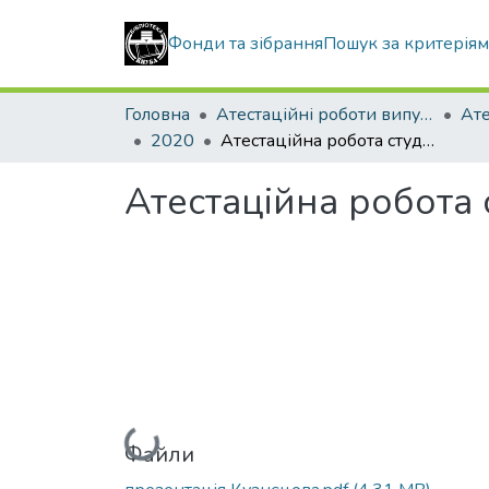
Фонди та зібрання
Пошук за критерія
Головна
Атестаційні роботи випускників
2020
Атестаційна робота студентки Кузнєцової Анни Михайлівни
Атестаційна робота
Вантажиться...
Файли