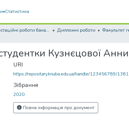
ми
Статистика
Атестаційні роботи бакалаврів
Дипломні роботи
 студентки Кузнєцової Анн
URI
https://repositary.knuba.edu.ua/handle/123456789/138
Зібрання
2020
Повна інформація про документ