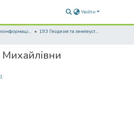
Увійти
Факультет геоінформаційних систем та управління територіями
193 Геодезія та землеустрій. Геоінформаційні системи і технології
и Михайлівни
11