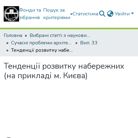
Фонди та
Пошук за
Статистика
Увійти
зібрання
критеріями
Головна
Вибрані статті з наукових збірників КНУБА
Сучасні проблеми архітектури та містобудування
Вип. 33
Тенденції розвитку набережних (на прикладі м. Києва)
Тенденції розвитку набережних
(на прикладі м. Києва)