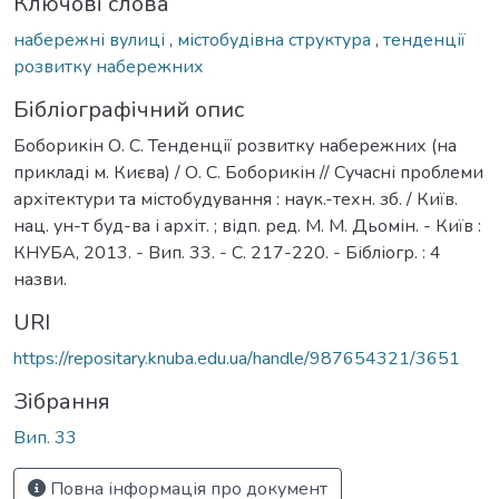
Ключові слова
набережні вулиці
,
містобудівна структура
,
тенденції
розвитку набережних
Бібліографічний опис
Боборикін О. С. Тенденції розвитку набережних (на
прикладі м. Києва) / О. С. Боборикін // Сучасні проблеми
архітектури та містобудування : наук.-техн. зб. / Київ.
нац. ун-т буд-ва і архіт. ; відп. ред. М. М. Дьомін. - Київ :
КНУБА, 2013. - Вип. 33. - С. 217-220. - Бібліогр. : 4
назви.
URI
https://repositary.knuba.edu.ua/handle/987654321/3651
Зібрання
Вип. 33
Повна інформація про документ