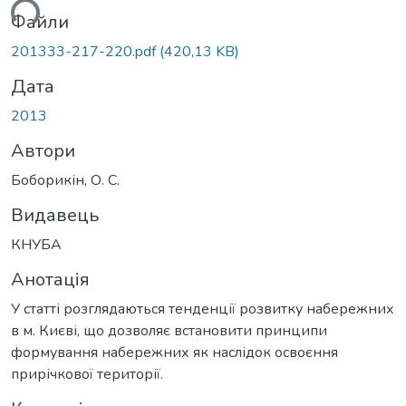
ться...
Файли
201333-217-220.pdf
(420,13 KB)
Дата
2013
Автори
Боборикін, О. С.
Видавець
КНУБА
Анотація
У статті розглядаються тенденції розвитку набережних
в м. Києві, що дозволяє встановити принципи
формування набережних як наслідок освоєння
прирічкової території.