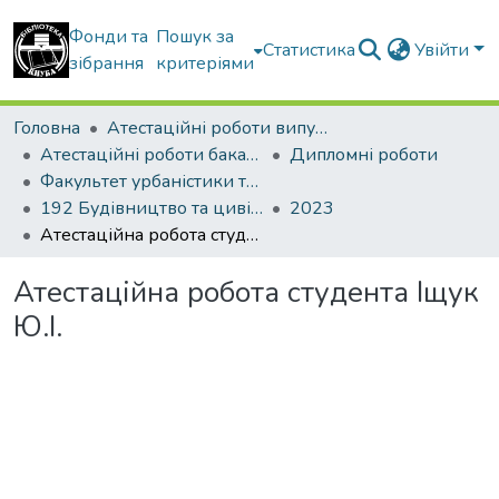
Фонди та
Пошук за
Статистика
Увійти
зібрання
критеріями
Головна
Атестаційні роботи випускників
Атестаційні роботи бакалаврів
Дипломні роботи
Факультет урбаністики та просторового планування
192 Будівництво та цивільна інженерія. Міське будівництво та господарство
2023
Атестаційна робота студента Іщук Ю.І.
Атестаційна робота студента Іщук
Ю.І.