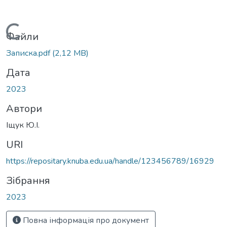
Вантажиться...
Файли
Записка.pdf
(2,12 MB)
Дата
2023
Автори
Іщук Ю.І.
URI
https://repositary.knuba.edu.ua/handle/123456789/16929
Зібрання
2023
Повна інформація про документ