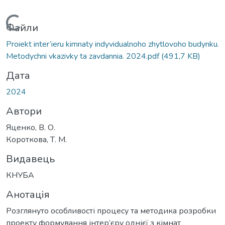
Вантажиться...
Файли
Proiekt inter’ieru kimnaty indyvidualnoho zhytlovoho budynku.
Metodychni vkazivky ta zavdannia. 2024.pdf
(491,7 KB)
Дата
2024
Автори
Яценко, В. О.
Короткова, Т. М.
Видавець
КНУБА
Анотація
Розглянуто особливості процесу та методика розробки
проекту формування інтер’єру однієї з кімнат