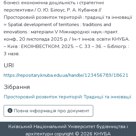
бізнесі: економічна доцільність і стратегічні
перспективи / О. Ю. Білоус, Р. А. Кубанов //
Просторовий розвиток територій : традиції та інновації
= Spatial development of territories : traditions and
innovations : матеріали V Міжнародної наук.-практ.
конф., 20 листопада 2025 р. / Ін-т іннов. освіти КНУБА.
– Київ : ЕКОІНВЕСТКОМ, 2025. – С. 33 – 36. – Бібліогр. :
3 назв.
URI
https://repositary.knuba.edu.ua/handle/123456789/18621
Зібрання
Просторовий розвиток територій: Традиції та інновації
Повна інформація про документ
Київський Національний Університет будівництва і
архітектури
copyright © 2026
КНУБА