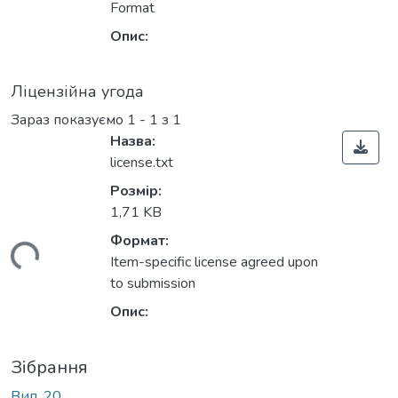
ться...
Format
Опис:
Ліцензійна угода
Зараз показуємо
1 - 1 з 1
Назва:
license.txt
Розмір:
1,71 KB
Формат:
ться...
Item-specific license agreed upon
to submission
Опис:
Зібрання
Вип. 20