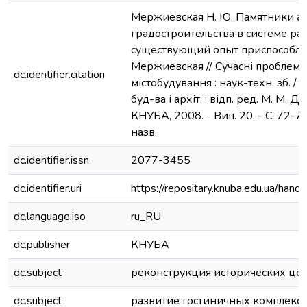
Мержиевская Н. Ю. Памятники а
градостроительства в системе ра
существующий опыт приспособлен
Мержиевская // Сучасні проблеми
dc.identifier.citation
містобудування : наук-техн. зб. / К
буд-ва і архіт. ; відп. ред. М. М. Дь
КНУБА, 2008. - Вип. 20. - С. 72-79.
назв.
dc.identifier.issn
2077-3455
dc.identifier.uri
https://repositary.knuba.edu.ua/ha
dc.language.iso
ru_RU
dc.publisher
КНУБА
dc.subject
реконструкция исторических це
dc.subject
развитие гостиничных комплекс