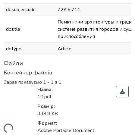
dc.subject.udc
728.5:711
Памятники архитектуры и градос
dc.title
системе развития городов и сущ
приспособления
dc.type
Article
Файли
Контейнер файлів
Зараз показуємо
1 - 1 з 1
Назва:
10.pdf
Розмір:
339,8 KB
Формат:
Adobe Portable Document