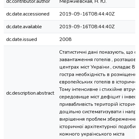
dc.contributor.author
Мержиевская, Н. Ю.
dc.date.accessioned
2019-09-16T08:44:40Z
dc.date.available
2019-09-16T08:44:40Z
dc.date.issued
2008
Статистичні дані показують, що 
завантаження готелів , розташов
центрах міст України , складає 80
гостра необхідність в розміщенн
європейських готелів в історичній
Тому інтенсивне і стихійне втруч
dc.description.abstract
середовище міст дефіцит і інвес
привабливість територій історич
доцільно систематизувати і напр
вирішення проблем збереження і
історичної архітектурної подоби і
кожного українського міста