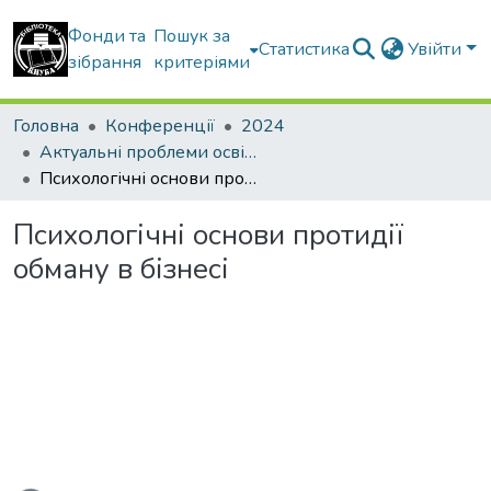
Фонди та
Пошук за
Статистика
Увійти
зібрання
критеріями
Головна
Конференції
2024
Актуальні проблеми освітнього процесу в контексті європейського вибору України
Психологічні основи протидії обману в бізнесі
Психологічні основи протидії
обману в бізнесі