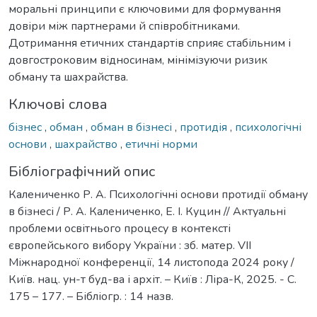
моральні принципи є ключовими для формування
довіри між партнерами й співробітниками.
Дотримання етичних стандартів сприяє стабільним і
довгостроковим відносинам, мінімізуючи ризик
обману та шахрайства.
Ключові слова
бізнес
,
обман
,
обман в бізнесі
,
протидія
,
психологічні
основи
,
шахрайство
,
етичні норми
Бібліографічний опис
Калениченко Р. А. Психологічні основи протидії обману
в бізнесі / Р. А. Калениченко, Е. І. Куцин // Актуальні
проблеми освітнього процесу в контексті
європейського вибору України : зб. матер. VІІ
Міжнародної конференції, 14 листопода 2024 року /
Київ. нац. ун-т буд-ва і архіт. – Київ : Ліра-К, 2025. - С.
175 – 177. – Бібліогр. : 14 назв.