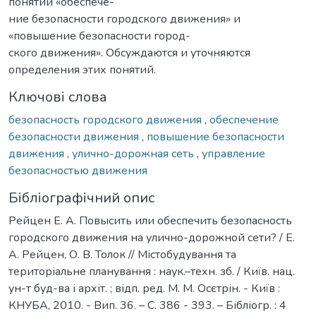
понятий «обеспече-
ние безопасности городского движения» и
«повышение безопасности город-
ского движения». Обсуждаются и уточняются
определения этих понятий.
Ключові слова
безопасность городского движения
,
обеспечение
безопасности движения
,
повышение безопасности
движения
,
улично-дорожная сеть
,
управление
безопасностью движения
Бібліографічний опис
Рейцен Е. А. Повысить или обеспечить безопасность
городского движения на улично-дорожной сети? / Е.
А. Рейцен, О. В. Толок // Містобудування та
територіальне планування : наук.–техн. зб. / Київ. нац.
ун-т буд-ва і архіт. ; відп. ред. М. М. Осєтрін. - Київ :
КНУБА, 2010. - Вип. 36. – С. 386 - 393. – Бібліогр. : 4