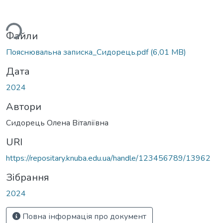
ься...
Файли
Пояснювальна записка_Сидорець.pdf
(6,01 MB)
Дата
2024
Автори
Сидорець Олена Віталіївна
URI
https://repositary.knuba.edu.ua/handle/123456789/13962
Зібрання
2024
Повна інформація про документ