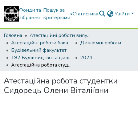
Фонди та
Пошук за
Статистика
Увійти
зібрання
критеріями
Головна
Атестаційні роботи випускників
Атестаційні роботи бакалаврів
Дипломні роботи
Будівельний факультет
192 Будівництво та цивільна інженерія. Промислове і цивільне будівництво
2024
Атестаційна робота студентки Сидорець Олени Віталіївни
Атестаційна робота студентки
Сидорець Олени Віталіївни