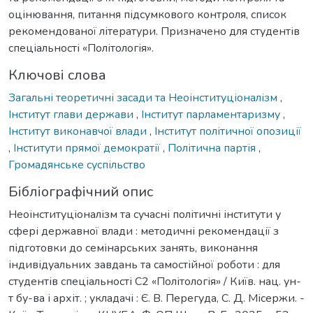
оцінювання, питання підсумкового контроля, список
рекомендованої літератури. Призначено для студентів
спеціальності «Політологія».
Ключові слова
Загальні теоретичні засади та Неоінституціоналізм
,
Інститут глави держави
,
Інститут парламентаризму
,
Інститут виконавчої влади
,
Інститут політичної опозиції
,
Інститути прямої демократії
,
Політична партія
,
Громадянське суспільство
Бібліографічний опис
Неоінституціоналізм та сучасні політичні інститути у
сфері державної влади : методичні рекомендації з
підготовки до семінарських занять, виконання
індивідуальних завдань та самостійної роботи : для
студентів спеціальності С2 «Політологія» / Київ. нац. ун-
т бу-ва і архіт. ; укладачі : Є. В. Перегуда, С. Д. Місержи. -