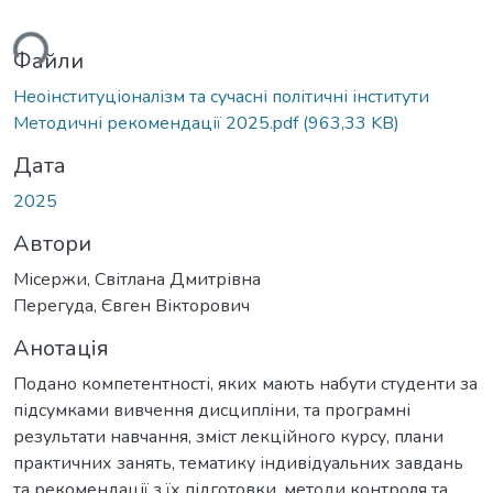
ься...
Файли
Неоінституціоналізм та сучасні політичні інститути
Методичні рекомендації 2025.pdf
(963,33 KB)
Дата
2025
Автори
Місержи, Світлана Дмитрівна
Перегуда, Євген Вікторович
Анотація
Подано компетентності, яких мають набути студенти за
підсумками вивчення дисципліни, та програмні
результати навчання, зміст лекційного курсу, плани
практичних занять, тематику індивідуальних завдань
та рекомендації з їх підготовки, методи контроля та